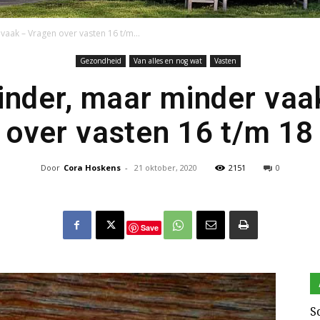
vaak – Vragen over vasten 16 t/m...
Gezondheid
Van alles en nog wat
Vasten
Keto
minder, maar minder vaa
over vasten 16 t/m 18
Door
Cora Hoskens
-
21 oktober, 2020
2151
0
en
Save
zo
S