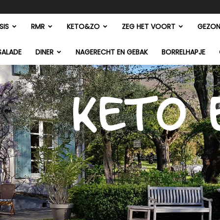
SIS
RMR
KETO&ZO
ZEG HET VOORT
GEZON
SALADE
DINER
NAGERECHT EN GEBAK
BORRELHAPJE