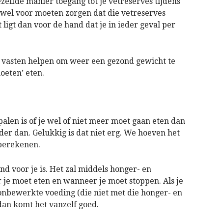
zelfde manier toegang tot je vetreserves tijdens
n wel voor moeten zorgen dat die vetreserves
igt dan voor de hand dat je in ieder geval per
 vasten helpen om weer een gezond gewicht te
moeten’ eten.
bepalen is of je wel of niet meer moet gaan eten dan
der dan. Gelukkig is dat niet erg. We hoeven het
 berekenen.
d voor je is. Het zal middels honger- en
je moet eten en wanneer je moet stoppen. Als je
 onbewerkte voeding (die niet met die honger- en
dan komt het vanzelf goed.