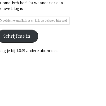
utomatisch bericht wanneer er een
ieuwe blog is
ype
ier
Schrijf me in!
mailadres
n
ik
oeg je bij 1.049 andere abonnees
p
e
nop
ieronder