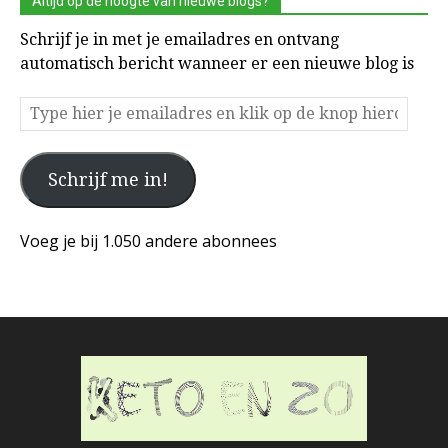
Altijd op de hoogte van nieuwe blogs?
Schrijf je in met je emailadres en ontvang
automatisch bericht wanneer er een nieuwe blog is
Type
hier
je
Schrijf me in!
emailadres
en
klik
Voeg je bij 1.050 andere abonnees
op
de
knop
hieronder