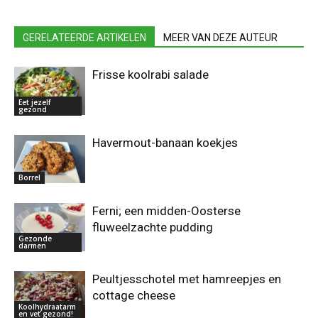
GERELATEERDE ARTIKELEN
MEER VAN DEZE AUTEUR
Frisse koolrabi salade
Eet jezelf
gezond
Havermout-banaan koekjes
Borrel
Ferni; een midden-Oosterse
fluweelzachte pudding
Gezonde
darmen
Peultjesschotel met hamreepjes en
cottage cheese
Koolhydraatarm
en vet gezond!