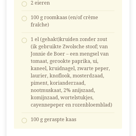
2 eieren
100 g roomkaas (en/of crème
fraîche)
1 el (gehakt)kruiden zonder zout
(ik gebruikte Zwolsche stoof; van
Jonnie de Boer – een mengsel van
tomaat, gerookte paprika, ui,
kaneel, kruidnagel, zwarte peper,
laurier, knoflook, mosterdzaad,
piment, korianderzaad,
nootmuskaat, 2% anijszaad,
komijnzaad, wortelstukjes,
cayennepeper en rozenbloemblad)
100 g geraspte kaas