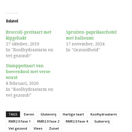
Related
Broccoli-preitaart met
Spruiten-paprikaschotel
kipgehakt
met halloumi
27 oktober, 2019
17 november, 2024
In "Koolhydraatarm en
In "Gezondheid"
vet gezond!"
Stamppottaart van
boerenkool met verse
worst
8 februari, 2020
In "Koolhydraatarm en
vet gezond!"
TAGS
Eieren
Glutenvrij
Hartige taart
Koolhydraatarm
RMR2.0 fase 1
RMR2.0 fase 2
RMR2.0 fase 4
Suikervrij
Vet gezond
Vlees
Zuivel