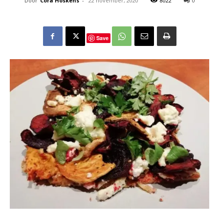
Door
Cora Hoskens
-
22 november, 2020
8022
0
Save