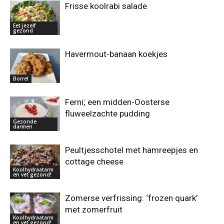
Frisse koolrabi salade
Eet jezelf
gezond
Havermout-banaan koekjes
Borrel
Ferni; een midden-Oosterse
fluweelzachte pudding
Gezonde
darmen
Peultjesschotel met hamreepjes en
cottage cheese
Koolhydraatarm
en vet gezond!
Zomerse verfrissing: ‘frozen quark’
met zomerfruit
Koolhydraatarm
en vet gezond!