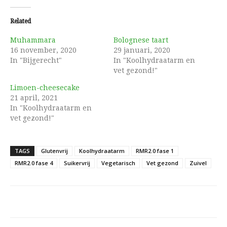
Related
Muhammara
Bolognese taart
16 november, 2020
29 januari, 2020
In "Bijgerecht"
In "Koolhydraatarm en
vet gezond!"
Limoen-cheesecake
21 april, 2021
In "Koolhydraatarm en
vet gezond!"
TAGS
Glutenvrij
Koolhydraatarm
RMR2.0 fase 1
RMR2.0 fase 4
Suikervrij
Vegetarisch
Vet gezond
Zuivel