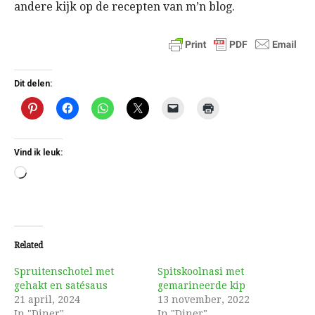
andere kijk op de recepten van m’n blog.
Dit delen:
Vind ik leuk:
Aan
het
laden...
Related
Spruitenschotel met
Spitskoolnasi met
gehakt en satésaus
gemarineerde kip
21 april, 2024
13 november, 2022
In "Diner"
In "Diner"