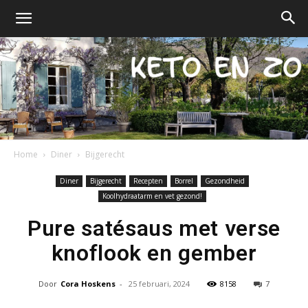
Home
Diner
Bijgerecht
Keto
Diner
Bijgerecht
Recepten
Borrel
Gezondheid
Koolhydraatarm en vet gezond!
Pure satésaus met verse
en
knoflook en gember
Door
Cora Hoskens
-
25 februari, 2024
8158
7
zo