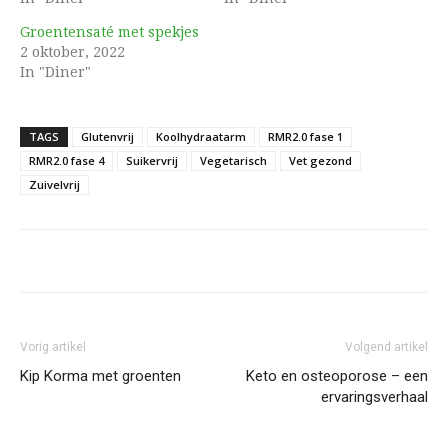
Groentensaté met spekjes
2 oktober, 2022
In "Diner"
TAGS
Glutenvrij
Koolhydraatarm
RMR2.0 fase 1
RMR2.0 fase 4
Suikervrij
Vegetarisch
Vet gezond
Zuivelvrij
Vorig artikel
Volgend artikel
Kip Korma met groenten
Keto en osteoporose – een
ervaringsverhaal