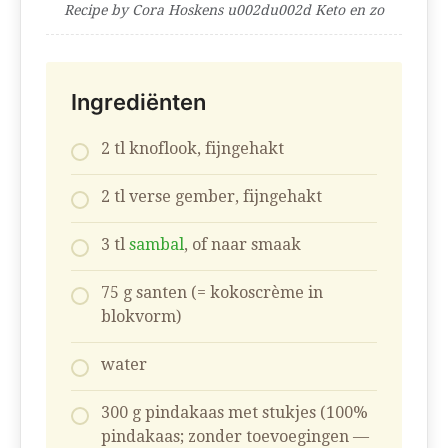
Recipe by Cora Hoskens u002du002d Keto en zo
Ingrediënten
2 tl knoflook, fijngehakt
2 tl verse gember, fijngehakt
3 tl
sambal
, of naar smaak
75 g santen (= kokoscrème in
blokvorm)
water
300 g pindakaas met stukjes (100%
pindakaas; zonder toevoegingen —