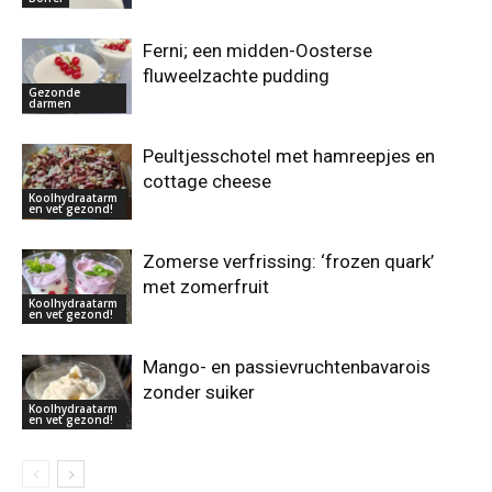
Ferni; een midden-Oosterse
fluweelzachte pudding
Gezonde
darmen
Peultjesschotel met hamreepjes en
cottage cheese
Koolhydraatarm
en vet gezond!
Zomerse verfrissing: ‘frozen quark’
met zomerfruit
Koolhydraatarm
en vet gezond!
Mango- en passievruchtenbavarois
zonder suiker
Koolhydraatarm
en vet gezond!