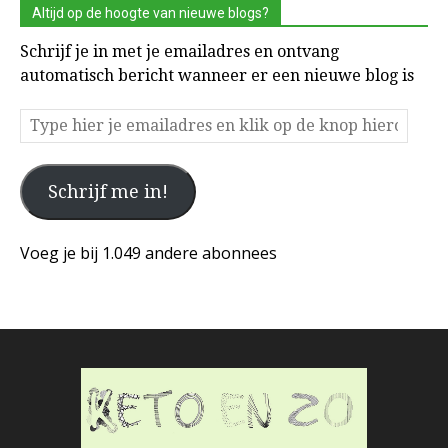
Altijd op de hoogte van nieuwe blogs?
Schrijf je in met je emailadres en ontvang
automatisch bericht wanneer er een nieuwe blog is
Type
hier
je
Schrijf me in!
emailadres
en
klik
Voeg je bij 1.049 andere abonnees
op
de
knop
hieronder