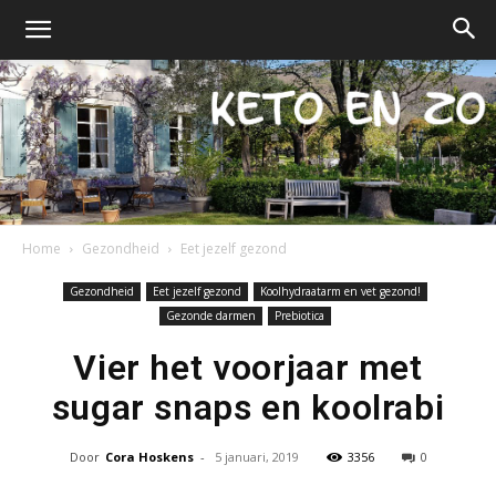
Home
Gezondheid
Eet jezelf gezond
Keto
Gezondheid
Eet jezelf gezond
Koolhydraatarm en vet gezond!
Gezonde darmen
Prebiotica
Vier het voorjaar met
en
sugar snaps en koolrabi
Door
Cora Hoskens
-
5 januari, 2019
3356
0
zo