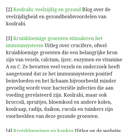
[2]
Koolrabi: veelzijdig en gezond
Blog over de
veelzijdigheid en gezondheidsvoordelen van
koolrabi.
[3]
Kruisbloemige groenten stimuleren het
immuunsysteem
Uitleg over crucifere, ofwel
kruisbloemige groenten die een belangrijke bron
zijn van vezels, calcium, ijzer, enzymen en vitamine
A en C. Ze bevatten veel vezels en onderzoek heeft
aangetoond dat ze het immuunsysteem positief
beinvloeden en het lichaam bijvoorbeeld minder
gevoelig wordt voor bacteriële infecties die aan
voeding gerelateerd zijn. Koolrabi, maar ook
broccoli, spruitjes, bloemkool en andere kolen,
koolraap, radijs, daikon, rucola en tuinkers zijn
voorbeelden van deze gezonde groenten.
[4]
Kruisbloemigen en kanker
Uitleg op de website