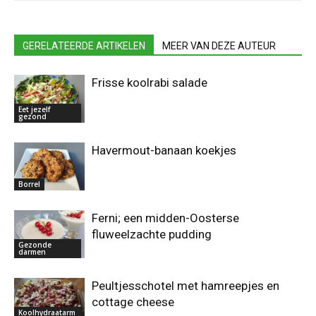
GERELATEERDE ARTIKELEN
MEER VAN DEZE AUTEUR
Frisse koolrabi salade
Eet jezelf
gezond
Havermout-banaan koekjes
Borrel
Ferni; een midden-Oosterse
fluweelzachte pudding
Gezonde
darmen
Peultjesschotel met hamreepjes en
cottage cheese
Koolhydraatarm