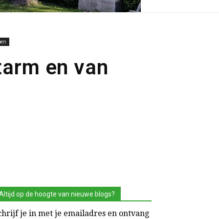
pen
tarm en van
Altijd op de hoogte van nieuwe blogs?
chrijf je in met je emailadres en ontvang