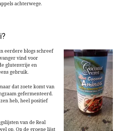
 appels achterwege.
i?
In eerdere blogs schreef
ervanger vind voor
de glutenvrije en
eens gebruik.
 maar dat zoete komt van
langzaam gefermenteerd.
zen heb, heel positief
ngslijsten van de Real
wel op. Op de groene lijst