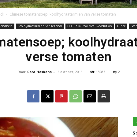
d!
Chinese tomatensoep; koolhydraatarm en van verse tomaten
ondheid
Koolhydraatarm en vet gezond!
LCHF à la Real Meal Revolution
Diner
Soe
Keto
matensoep; koolhydraa
verse tomaten
Door
Cora Hoskens
-
6 oktober, 2018
13985
2
en
zo
S