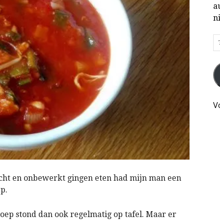
a
n
T
h
je
e
e
kl
V
o
d
k
h
cht en onbewerkt gingen eten had mijn man een
p.
soep stond dan ook regelmatig op tafel. Maar er