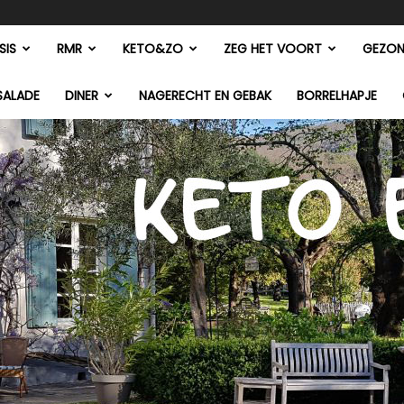
SIS
RMR
KETO&ZO
ZEG HET VOORT
GEZON
SALADE
DINER
NAGERECHT EN GEBAK
BORRELHAPJE