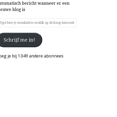
utomatisch bericht wanneer er een
ieuwe blog is
ype
ier
Schrijf me in!
mailadres
n
ik
oeg je bij 1.049 andere abonnees
p
e
nop
ieronder