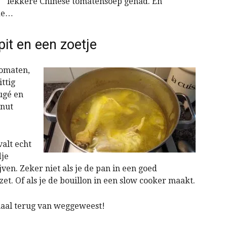
lekkere Chinese tomatensoep gehad. En
nde…
pit en een zoetje
tomaten,
ttig
ugé en
onut
valt echt
dje
jven. Zeker niet als je de pan in een goed
t. Of als je de bouillon in een slow cooker maakt.
maal terug van weggeweest!