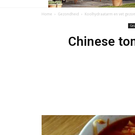
Home
Gezondheid
Koolhydraatarm en vet gezon
Gez
Chinese to