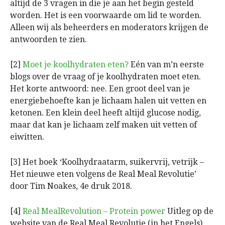
altijd de 3 vragen in die je aan het begin gesteld
worden. Het is een voorwaarde om lid te worden.
Alleen wij als beheerders en moderators krijgen de
antwoorden te zien.
[2]
Moet je koolhydraten eten?
Eén van m’n eerste
blogs over de vraag of je koolhydraten moet eten.
Het korte antwoord: nee. Een groot deel van je
energiebehoefte kan je lichaam halen uit vetten en
ketonen. Een klein deel heeft altijd glucose nodig,
maar dat kan je lichaam zelf maken uit vetten of
eiwitten.
[3] Het boek ‘Koolhydraatarm, suikervrij, vetrijk –
Het nieuwe eten volgens de Real Meal Revolutie’
door Tim Noakes, 4e druk 2018.
[4]
Real MealRevolution – Protein power
Uitleg op de
website van de Real Meal Revolutie (in het Engels)