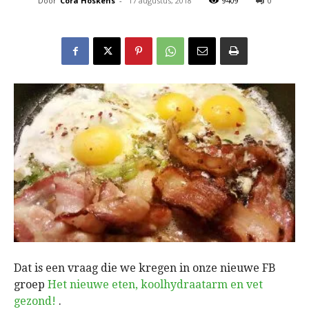
Door
Cora Hoskens
-
17 augustus, 2018
9409
0
Dat is een vraag die we kregen in onze nieuwe FB
groep
Het nieuwe eten, koolhydraatarm en vet
gezond!
.