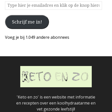
Type
hier
je
Schrijf me in!
emailadres
en
klik
Voeg je bij 1.049 andere abonnees
op
de
knop
hieronder
'Keto en zo' is een website met informatie
en recepten over een koolhydraatarme en
vet gezonde leefstijl!