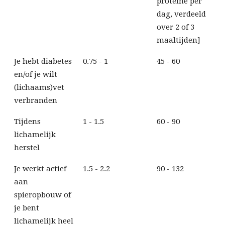
proteïne per
dag, verdeeld
over 2 of 3
maaltijden]
Je hebt diabetes
0.75 - 1
45 - 60
en/of je wilt
(lichaams)vet
verbranden
Tijdens
1 - 1.5
60 - 90
lichamelijk
herstel
Je werkt actief
1.5 - 2.2
90 - 132
aan
spieropbouw of
je bent
lichamelijk heel