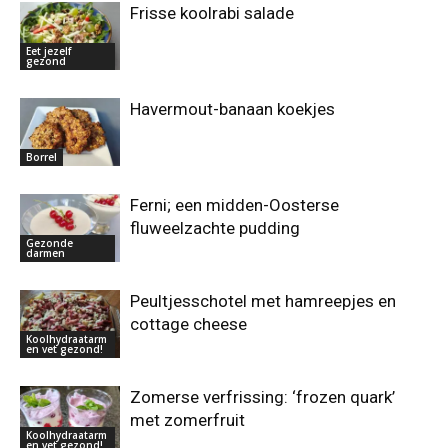
Frisse koolrabi salade
Eet jezelf
gezond
Havermout-banaan koekjes
Borrel
Ferni; een midden-Oosterse
fluweelzachte pudding
Gezonde
darmen
Peultjesschotel met hamreepjes en
cottage cheese
Koolhydraatarm
en vet gezond!
Zomerse verfrissing: ‘frozen quark’
met zomerfruit
Koolhydraatarm
en vet gezond!