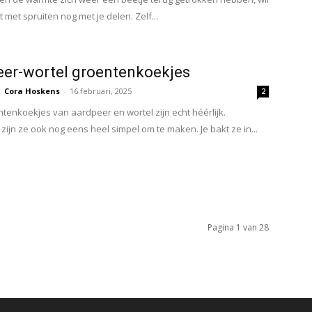
pt met spruiten nog met je delen. Zelf...
er-wortel groentenkoekjes
Cora Hoskens
-
16 februari, 2025
2
tenkoekjes van aardpeer en wortel zijn echt héérlijk.
zijn ze ook nog eens heel simpel om te maken. Je bakt ze in...
Pagina 1 van 28