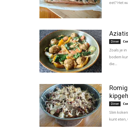
eet? Het w
Aziati
Co
Diner
Zoals je i
bodem kunt
die...
Romige
kipgeh
Co
Diner
Slim koken
kunt eten,