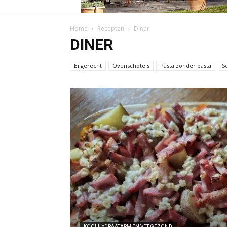
Home
Recepten
Diner
DINER
Bijgerecht
Ovenschotels
Pasta zonder pasta
S
KOOLHYDRAATARM EN VET GEZOND!