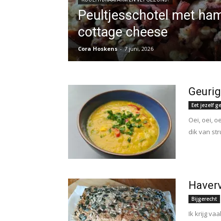
Peultjesschotel met ha
cottage cheese
Cora Hoskens
-
7 juni, 2026
Geurig
Eet jezelf 
Oei, oei, o
dik van st
Haver
Bijgerecht
Ik krijg v