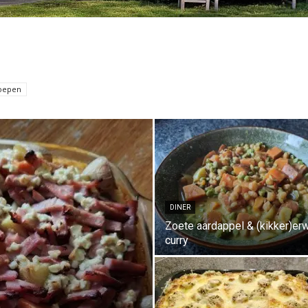
Keto
oepen
en
DINER
Zoete aardappel & (kikker)er
curry
zo