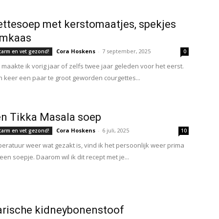
ttesoep met kerstomaatjes, spekjes
omkaas
Cora Hoskens
-
7 september, 2025
tarm en vet gezond!
0
maakte ik vorig jaar of zelfs twee jaar geleden voor het eerst.
n keer een paar te groot geworden courgettes...
n Tikka Masala soep
Cora Hoskens
-
6 juli, 2025
tarm en vet gezond!
10
eratuur weer wat gezakt is, vind ik het persoonlijk weer prima
en soepje. Daarom wil ik dit recept met je...
arische kidneybonenstoof