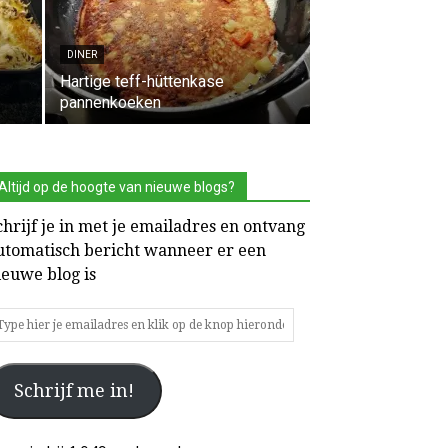
DINER
Hartige teff-hüttenkase
pannenkoeken
Altijd op de hoogte van nieuwe blogs?
chrijf je in met je emailadres en ontvang
utomatisch bericht wanneer er een
ieuwe blog is
ype
ier
Schrijf me in!
mailadres
n
ik