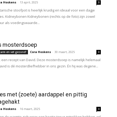
ra Hoskens
-
13 april, 2025
0
arische stoofpot is heerlijk kruidig en ideaal voor een dagje
es. Kidneybonen Kidneybonen (rechts op de foto) zijn zowel
uur als voedingswaarde...
s mosterdsoep
Cora Hoskens
-
30 maart, 2025
tarm en vet gezond!
0
een recept van David. Deze mosterdsoep is namelijk helemaal
David is dé mosterdliefhebber in ons gezin. Én hij was degene...
jes met (zoete) aardappel en pittig
agehakt
ra Hoskens
-
16 maart, 2025
4
en de warmte zich weer een beetje terug getrokken hebben, wil