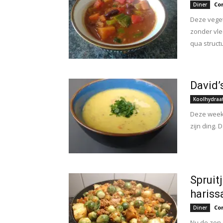
Co
Diner
Deze veget
zonder vle
qua struct
David’
Koolhydraa
Deze week 
zijn ding. 
Spruit
hariss
Co
Diner
Nu de zon 