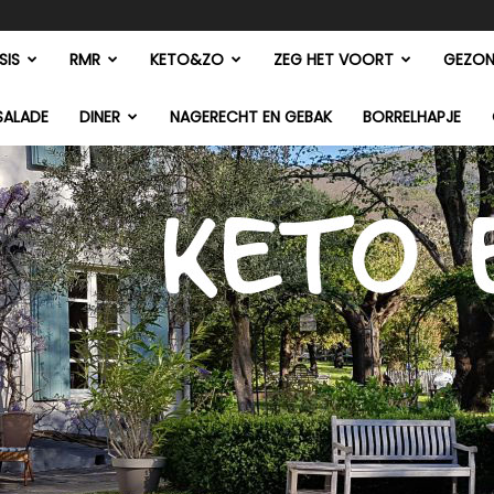
SIS
RMR
KETO&ZO
ZEG HET VOORT
GEZON
SALADE
DINER
NAGERECHT EN GEBAK
BORRELHAPJE