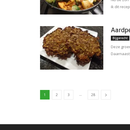
ik dit rece
Aardpe
Bijgerecht
Deze groen
Daarnaast 
...
1
2
3
28