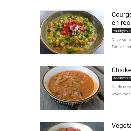
Courge
en ro
Koolhydraa
Deze soep 
Toen ik ee
Chicke
Koolhydraa
Nu de temp
weer voor e
Veget