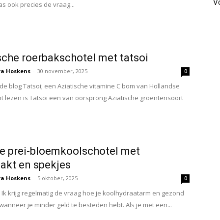
V
as ook precies de vraag...
o
d
k
h
sche roerbakschotel met tatsoi
ra Hoskens
-
30 november, 2025
0
n de blog Tatsoi; een Aziatische vitamine C bom van Hollandse
 lezen is Tatsoi een van oorsprong Aziatische groentensoort
 prei-bloemkoolschotel met
akt en spekjes
ra Hoskens
-
5 oktober, 2025
0
 Ik krijg regelmatig de vraag hoe je koolhydraatarm en gezond
 wanneer je minder geld te besteden hebt. Als je met een...