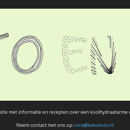
bsite met informatie en recepten over een koolhydraatarme en
Neem contact met ons op:
cora@ketoenzo.nl