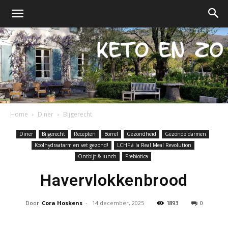
Home
Diner
Bijgerecht
Keto
Diner
Bijgerecht
Recepten
Borrel
Gezondheid
Gezonde darmen
Koolhydraatarm en vet gezond!
LCHF à la Real Meal Revolution
Ontbijt & lunch
Prebiotica
en
Havervlokkenbrood
Door
Cora Hoskens
-
14 december, 2025
1893
0
zo