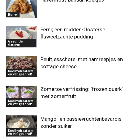
Borrel
Ferni; een midden-Oosterse
fluweelzachte pudding
Gezonde
darmen
Peultjesschotel met hamreepjes en
cottage cheese
Koolhydraatarm
en vet gezond!
Zomerse verfrissing: ‘frozen quark’
met zomerfruit
Koolhydraatarm
en vet gezond!
Mango- en passievruchtenbavarois
zonder suiker
Koolhydraatarm
en vet gezond!