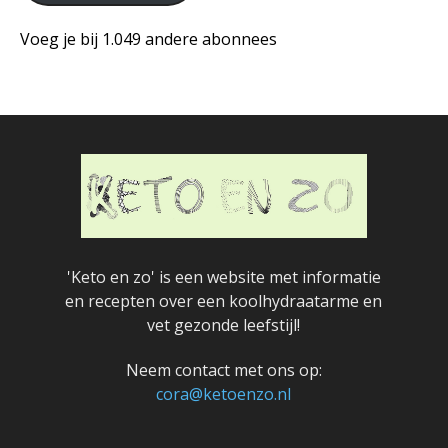
en
klik
Voeg je bij 1.049 andere abonnees
op
de
knop
hieronder
'Keto en zo' is een website met informatie
en recepten over een koolhydraatarme en
vet gezonde leefstijl!
Neem contact met ons op:
cora@ketoenzo.nl