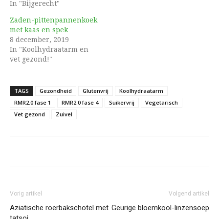
In "Bijgerecht"
Zaden-pittenpannenkoek
met kaas en spek
8 december, 2019
In "Koolhydraatarm en
vet gezond!"
TAGS
Gezondheid
Glutenvrij
Koolhydraatarm
RMR2.0 fase 1
RMR2.0 fase 4
Suikervrij
Vegetarisch
Vet gezond
Zuivel
Vorig artikel
Volgend artikel
Aziatische roerbakschotel met
Geurige bloemkool-linzensoep
tatsoi