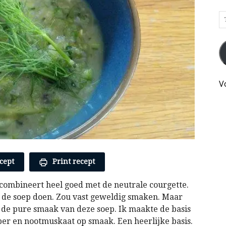
T
h
je
e
e
kl
V
o
d
k
h
cept
Print recept
 combineert heel goed met de neutrale courgette.
or de soep doen. Zou vast geweldig smaken. Maar
 de pure smaak van deze soep. Ik maakte de basis
per en nootmuskaat op smaak. Een heerlijke basis.