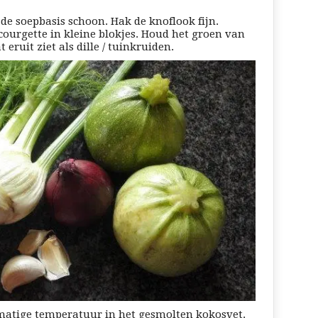
e soepbasis schoon. Hak de knoflook fijn.
 courgette in kleine blokjes. Houd het groen van
t eruit ziet als dille / tuinkruiden.
matige temperatuur in het gesmolten kokosvet.