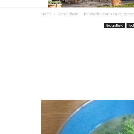
Home
Gezondheid
Koolhydraatarm en vet gezon
Gezondheid
Koo