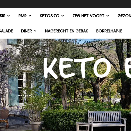
SIS
RMR
KETO&ZO
ZEG HET VOORT
GEZON
SALADE
DINER
NAGERECHT EN GEBAK
BORRELHAPJE