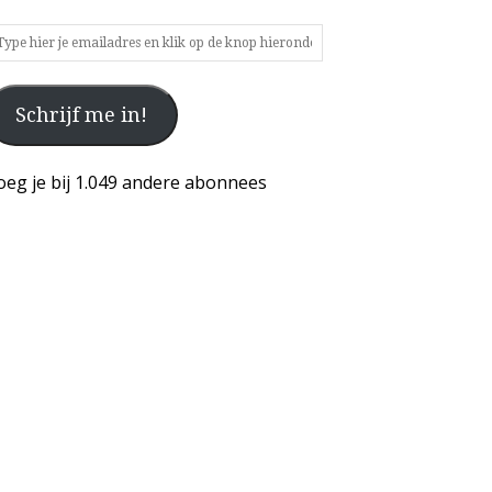
ype
ier
Schrijf me in!
mailadres
n
ik
oeg je bij 1.049 andere abonnees
p
e
nop
ieronder