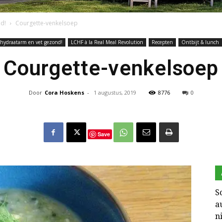
d!
Courgette-venkelsoep
lhydraatarm en vet gezond!
LCHF à la Real Meal Revolution
Recepten
Ontbijt & lunch
Keto
Courgette-venkelsoep
Door
Cora Hoskens
-
1 augustus, 2019
8776
0
en
Save
S
a
zo
n