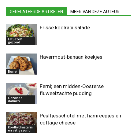
GERELATEERDE ARTIKELEN
MEER VAN DEZE AUTEUR
Frisse koolrabi salade
Eet jezelf
gezond
Havermout-banaan koekjes
Borrel
Ferni; een midden-Oosterse
fluweelzachte pudding
Gezonde
darmen
Peultjesschotel met hamreepjes en
cottage cheese
Koolhydraatarm
en vet gezond!