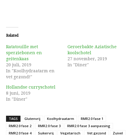
Related
Ratatouille met
Geroerbakte Aziatische
sperziebonen en
koolschotel
geitenkaas
27 november, 2019
20 juli, 2019
In "Diner"
In "Koolhydraatarm en
vet gezond!"
Hollandse curryschotel
8 juni, 2019
In "Diner"
TAGS
Glutenvrij
Koolhydraatarm
RMR2.0 fase 1
RMR2.0 fase 2
RMR2.0 fase 3
RMR2.0 fase 3 aanpassing
RMR2.0 fase 4
Suikervrij
Vegetarisch
Vet gezond
Zuivel