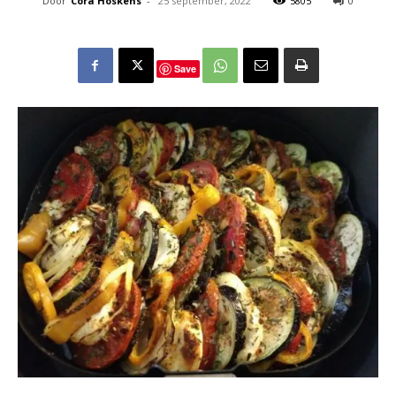
Door
Cora Hoskens
-
25 september, 2022
5805
0
Save