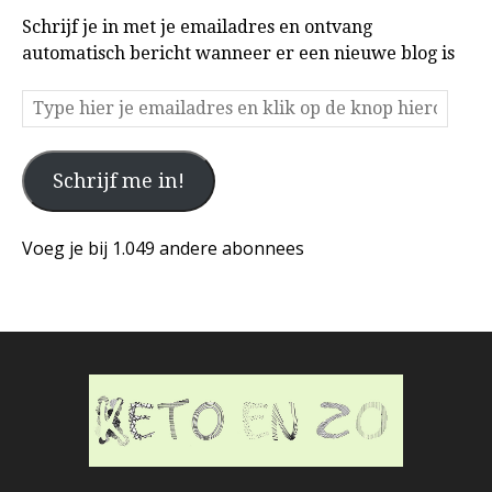
Schrijf je in met je emailadres en ontvang
automatisch bericht wanneer er een nieuwe blog is
Type
hier
je
Schrijf me in!
emailadres
en
klik
Voeg je bij 1.049 andere abonnees
op
de
knop
hieronder