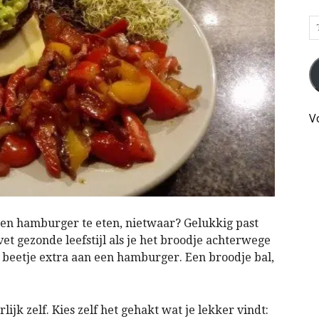
T
h
je
e
e
kl
V
o
d
k
h
een hamburger te eten, nietwaar? Gelukkig past
et gezonde leefstijl als je het broodje achterwege
t beetje extra aan een hamburger. Een broodje bal,
k zelf. Kies zelf het gehakt wat je lekker vindt: