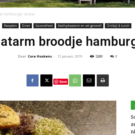
e hamburger za’atar
Recepten
Diner
Gezondheid
Koolhydraatarm en vet gezond!
Ontbijt & lunch
Keto
atarm broodje hamburg
Door
Cora Hoskens
-
12 januari, 2019
5280
0
en
Save
S
a
zo
n