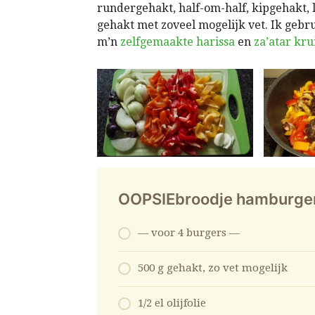
rundergehakt, half-om-half, kipgehakt, 
gehakt met zoveel mogelijk vet. Ik geb
m’n
zelfgemaakte harissa
en
za’atar kr
OOPSIEbroodje hamburger 
— voor 4 burgers —
500 g gehakt, zo vet mogelijk
1/2 el olijfolie