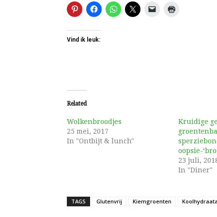
Vind ik leuk:
Related
Wolkenbroodjes
Kruidige g
25 mei, 2017
groentenbal
In "Ontbijt & lunch"
sperziebon
oopsie-‘bro
23 juli, 201
In "Diner"
TAGS
Glutenvrij
Kiemgroenten
Koolhydraat