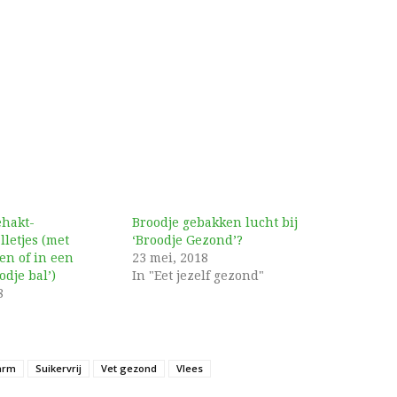
ehakt-
Broodje gebakken lucht bij
letjes (met
‘Broodje Gezond’?
en of in een
23 mei, 2018
odje bal’)
In "Eet jezelf gezond"
8
arm
Suikervrij
Vet gezond
Vlees