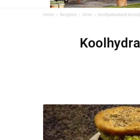
Home
Recepten
Diner
Koolhydraatarm broodj
Koolhydra