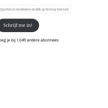
ype
ier
Schrijf me in!
mailadres
n
ik
oeg je bij 1.049 andere abonnees
p
e
nop
ieronder