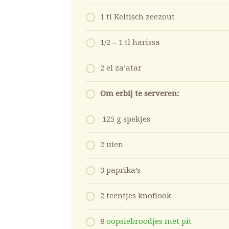
1 tl Keltisch zeezout
1/2 – 1 tl harissa
2 el za’atar
Om erbij te serveren:
125 g spekjes
2 uien
3 paprika’s
2 teentjes knoflook
8
oopsiebroodjes met pit