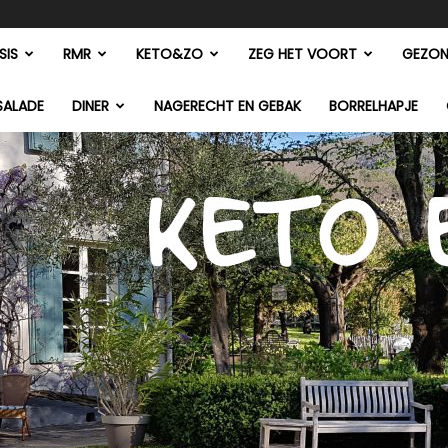
SIS
RMR
KETO&ZO
ZEG HET VOORT
GEZON
SALADE
DINER
NAGERECHT EN GEBAK
BORRELHAPJE