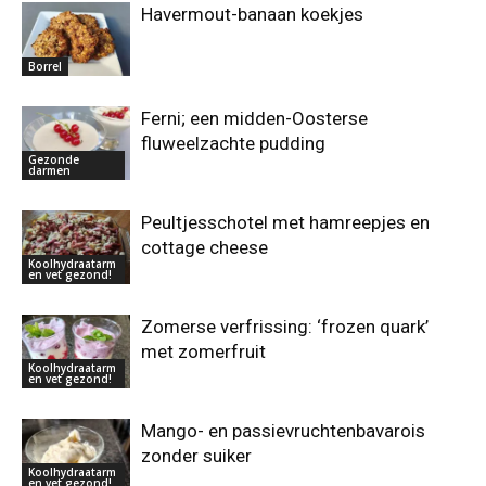
Havermout-banaan koekjes
Borrel
Ferni; een midden-Oosterse
fluweelzachte pudding
Gezonde
darmen
Peultjesschotel met hamreepjes en
cottage cheese
Koolhydraatarm
en vet gezond!
Zomerse verfrissing: ‘frozen quark’
met zomerfruit
Koolhydraatarm
en vet gezond!
Mango- en passievruchtenbavarois
zonder suiker
Koolhydraatarm
en vet gezond!