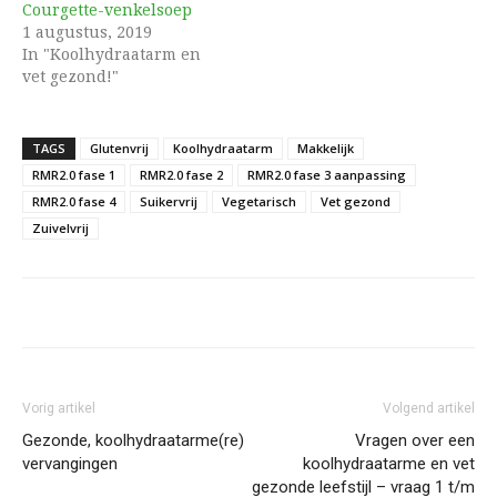
Courgette-venkelsoep
1 augustus, 2019
In "Koolhydraatarm en
vet gezond!"
TAGS
Glutenvrij
Koolhydraatarm
Makkelijk
RMR2.0 fase 1
RMR2.0 fase 2
RMR2.0 fase 3 aanpassing
RMR2.0 fase 4
Suikervrij
Vegetarisch
Vet gezond
Zuivelvrij
Vorig artikel
Volgend artikel
Gezonde, koolhydraatarme(re)
Vragen over een
vervangingen
koolhydraatarme en vet
gezonde leefstijl – vraag 1 t/m