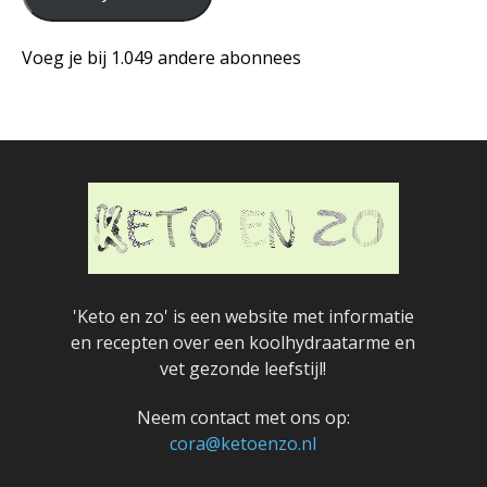
en
klik
Voeg je bij 1.049 andere abonnees
op
de
knop
hieronder
'Keto en zo' is een website met informatie
en recepten over een koolhydraatarme en
vet gezonde leefstijl!
Neem contact met ons op:
cora@ketoenzo.nl