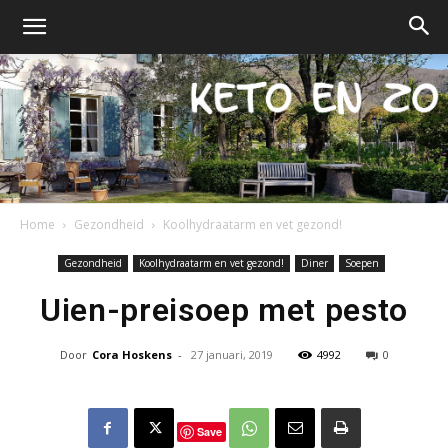
Home
Gezondheid
Koolhydraatarm en vet gezond!
Keto
Gezondheid
Koolhydraatarm en vet gezond!
Diner
Soepen
Uien-preisoep met pesto
en
Door
Cora Hoskens
-
27 januari, 2019
4992
0
zo
Save