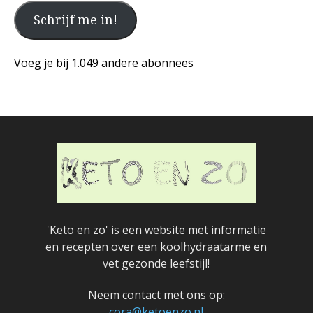
je
Schrijf me in!
emailadres
en
klik
Voeg je bij 1.049 andere abonnees
op
de
knop
hieronder
'Keto en zo' is een website met informatie
en recepten over een koolhydraatarme en
vet gezonde leefstijl!
Neem contact met ons op:
cora@ketoenzo.nl