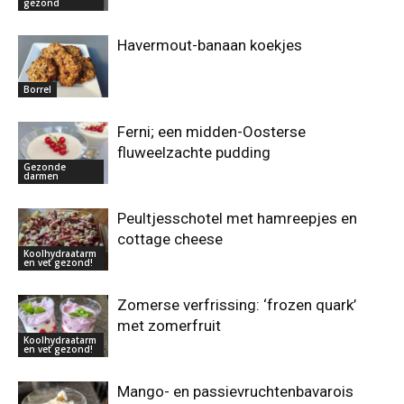
gezond
Havermout-banaan koekjes
Borrel
Ferni; een midden-Oosterse
fluweelzachte pudding
Gezonde
darmen
Peultjesschotel met hamreepjes en
cottage cheese
Koolhydraatarm
en vet gezond!
Zomerse verfrissing: ‘frozen quark’
met zomerfruit
Koolhydraatarm
en vet gezond!
Mango- en passievruchtenbavarois