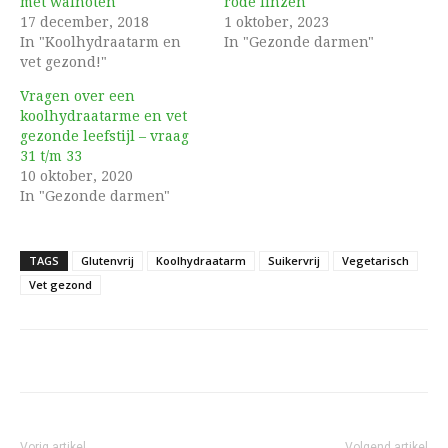
met walnoten
rode linzen
17 december, 2018
1 oktober, 2023
In "Koolhydraatarm en
In "Gezonde darmen"
vet gezond!"
Vragen over een
koolhydraatarme en vet
gezonde leefstijl – vraag
31 t/m 33
10 oktober, 2020
In "Gezonde darmen"
TAGS
Glutenvrij
Koolhydraatarm
Suikervrij
Vegetarisch
Vet gezond
Vorig artikel
Volgend artikel