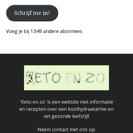
je
Schrijf me in!
emailadres
en
klik
Voeg je bij 1.049 andere abonnees
op
de
knop
hieronder
'Keto en zo' is een website met informatie
en recepten over een koolhydraatarme en
vet gezonde leefstijl!
Neem contact met ons op: