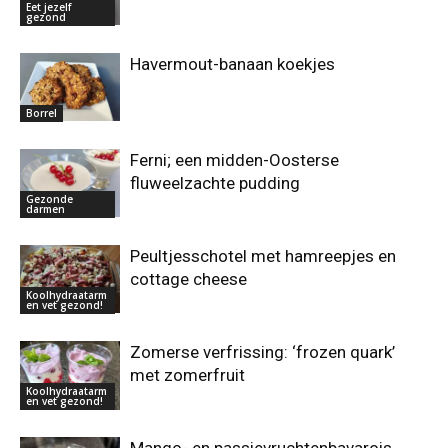
Eet jezelf
gezond
Havermout-banaan koekjes
Borrel
Ferni; een midden-Oosterse
fluweelzachte pudding
Gezonde
darmen
Peultjesschotel met hamreepjes en
cottage cheese
Koolhydraatarm
en vet gezond!
Zomerse verfrissing: ‘frozen quark’
met zomerfruit
Koolhydraatarm
en vet gezond!