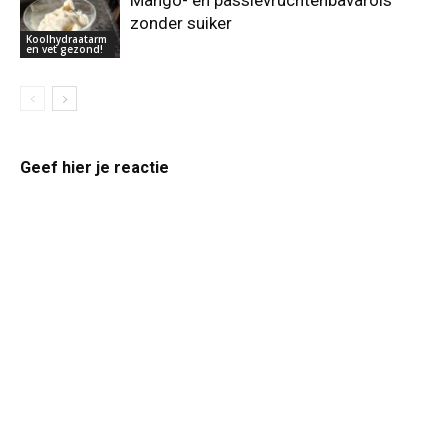
Mango- en passievruchtenbavarois
zonder suiker
Koolhydraatarm
en vet gezond!
Geef hier je reactie